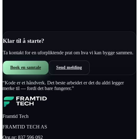
Kjører på rimelig Raspberry Pi
Klar til å starte?
Ta kontakt for en uforpliktende prat om hva vi kan bygge sammen.
Book en samtale
Send melding
“
Kode er et håndverk. Det beste arbeidet er det du aldri legger
merke til — fordi det bare fungerer.
”
Framtid Tech
FRAMTID TECH AS
Org.nr:
837 596 092