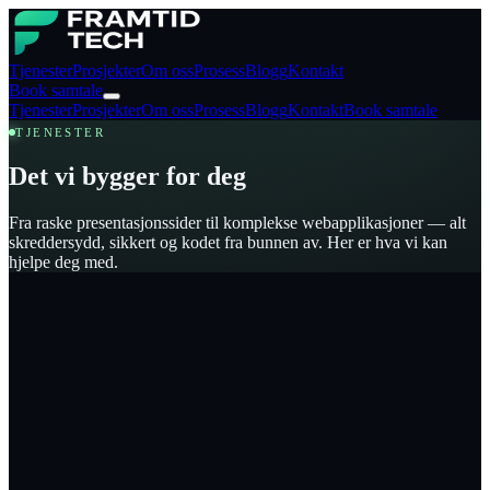
Tjenester
Prosjekter
Om oss
Prosess
Blogg
Kontakt
Book samtale
Tjenester
Prosjekter
Om oss
Prosess
Blogg
Kontakt
Book samtale
TJENESTER
Det vi bygger for deg
Fra raske presentasjonssider til komplekse webapplikasjoner — alt
skreddersydd, sikkert og kodet fra bunnen av. Her er hva vi kan
hjelpe deg med.