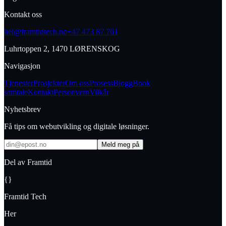
Kontakt oss
hei@framtidtech.no
+47 473 87 761
Luhrtoppen 2, 1470 LØRENSKOG
Navigasjon
Tjenester
Prosjekter
Om oss
Prosess
Blogg
Book
samtale
Kontakt
Personvern
Vilkår
Nyhetsbrev
Få tips om webutvikling og digitale løsninger.
Meld meg på
Del av Framtid
{}
Framtid Tech
Her